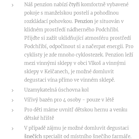
Náš penzion nabízí
čtyři
komfortně vybavené
pokoje s manželskou postelí a pohodlnou
rozkládací pohovkou.
Penzion
je situován v
klidném prostředí nádherného Podchřibí.
Přijďte si zažít uklidňující atmosféru prostředí
Podchřibí, odpočinout si a načerpat energii. Pro
cyklisty je zde mnoho cyklostezek. Penzion leží
mezi vinnými sklepy v obci Vlkoš a vinnými
sklepy v Kelčanech, je možné domluvit
degustaci vína přímo ve vinném sklepě.
Uzamykatelná úschovna kol
Vířivý bazén pro 4 osoby - pouze v létě
Pro děti máme uvnitř dětskou hernu a venku
dětské hřiště
V případě zájmu je možné domluvit degustaci
šnečích
specialit od místního šnečího farmáře.